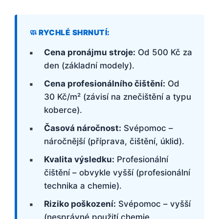
Cena pronájmu stroje:
Od 500 Kč za
den (základní modely).
Cena profesionálního čištění:
Od
30 Kč/m² (závisí na znečištění a typu
koberce).
Časová náročnost:
Svépomoc –
náročnější (příprava, čištění, úklid).
Kvalita výsledku:
Profesionální
čištění – obvykle vyšší (profesionální
technika a chemie).
Riziko poškození:
Svépomoc – vyšší
(nesprávné použití chemie,