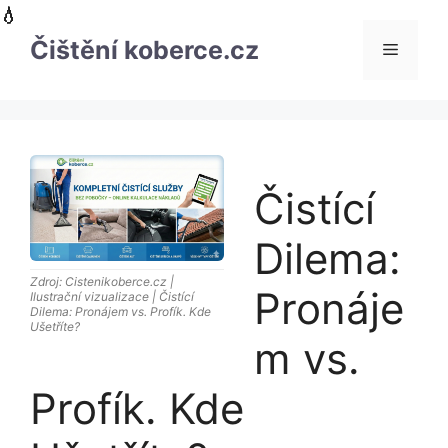
Přeskočit
na
Čištění koberce.cz
Menu
obsah
Čistící
Dilema:
Zdroj: Cistenikoberce.cz |
Pronáje
Ilustrační vizualizace | Čistící
Dilema: Pronájem vs. Profík. Kde
Ušetříte?
m vs.
Profík. Kde