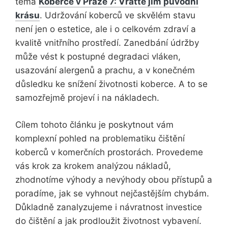
téma
Koberce v Praze 7: Vraťte jim původní
krásu
. Udržování koberců ve skvělém stavu
není jen o estetice, ale i o celkovém zdraví a
kvalitě vnitřního prostředí. Zanedbání údržby
může vést k postupné degradaci vláken,
usazování alergenů a prachu, a v konečném
důsledku ke snížení životnosti koberce. A to se
samozřejmě projeví i na nákladech.
Cílem tohoto článku je poskytnout vám
komplexní pohled na problematiku čištění
koberců v komerčních prostorách. Provedeme
vás krok za krokem analýzou nákladů,
zhodnotíme výhody a nevýhody obou přístupů a
poradíme, jak se vyhnout nejčastějším chybám.
Důkladně zanalyzujeme i návratnost investice
do čištění a jak prodloužit životnost vybavení.