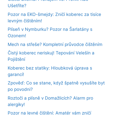
Ušetříte?
Pozor na EKO-šmejdy: Zničí koberec za tisíce
levným čištěním!
Plíseň v Nymburku? Pozor na Šarlatány s
Ozonem!
Mech na střeše? Kompletní průvodce čištěním
Čistý koberec neriskuj! Tepování Velešín a
Pojištění
Koberec bez statiky: Hloubková úprava s
garancí!
Zpověď: Co se stane, když špatně vysušíte byt
po povodni?
Roztoči a plísně v Domažlicích? Alarm pro
alergiky!
Pozor na levné čištění: Amatér vám zničí