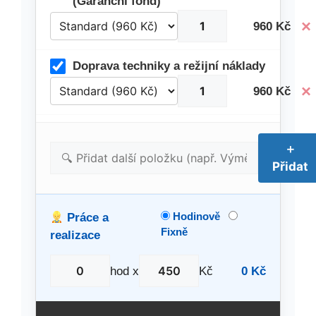
(Garanční fond)
×
960 Kč
Doprava techniky a režijní náklady
×
960 Kč
＋
Přidat
Hodinově
Práce a
Fixně
realizace
hod x
Kč
0 Kč