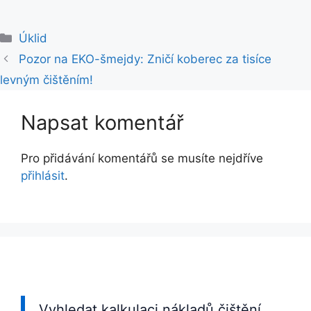
Rubriky
Úklid
Pozor na EKO-šmejdy: Zničí koberec za tisíce
levným čištěním!
Napsat komentář
Pro přidávání komentářů se musíte nejdříve
přihlásit
.
Vyhledat kalkulaci nákladů čištění