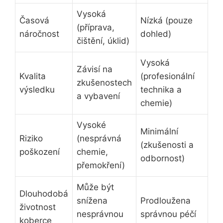
Vysoká
Časová
Nízká (pouze
(příprava,
náročnost
dohled)
čištění, úklid)
Vysoká
Závisí na
Kvalita
(profesionální
zkušenostech
výsledku
technika a
a vybavení
chemie)
Vysoké
Minimální
Riziko
(nesprávná
(zkušenosti a
poškození
chemie,
odbornost)
přemokření)
Může být
Dlouhodobá
snížena
Prodloužena
životnost
nesprávnou
správnou péčí
koberce