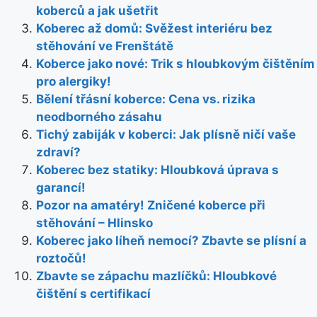
koberců a jak ušetřit
Koberec až domů: Svěžest interiéru bez
stěhování ve Frenštátě
Koberce jako nové: Trik s hloubkovým čištěním
pro alergiky!
Bělení třásní koberce: Cena vs. rizika
neodborného zásahu
Tichý zabiják v koberci: Jak plísně ničí vaše
zdraví?
Koberec bez statiky: Hloubková úprava s
garancí!
Pozor na amatéry! Zničené koberce při
stěhování – Hlinsko
Koberec jako líheň nemocí? Zbavte se plísní a
roztočů!
Zbavte se zápachu mazlíčků: Hloubkové
čištění s certifikací