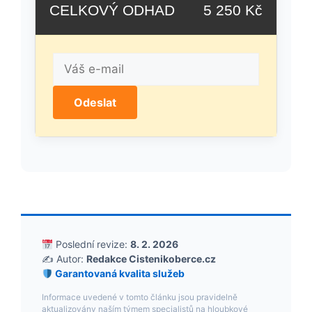
CELKOVÝ ODHAD
5 250 Kč
Odeslat
Poslední revize:
8. 2. 2026
✍️ Autor:
Redakce Cistenikoberce.cz
Garantovaná kvalita služeb
Informace uvedené v tomto článku jsou pravidelně
aktualizovány naším týmem specialistů na hloubkové